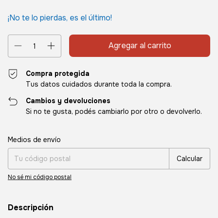
¡No te lo pierdas, es el último!
Compra protegida
Tus datos cuidados durante toda la compra.
Cambios y devoluciones
Si no te gusta, podés cambiarlo por otro o devolverlo.
Entregas para el CP:
Cambiar CP
Medios de envío
Calcular
No sé mi código postal
Descripción