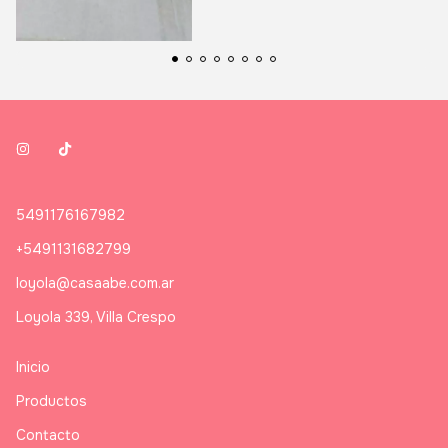
5491176167982
+5491131682799
loyola@casaabe.com.ar
Loyola 339, Villa Crespo
Inicio
Productos
Contacto