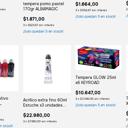
tempera pomo pastel
$1.664,00
170gr ALBAMAGIC
terés
3
3
x
$554,67
sin interés
¡
¡Solo quedan
5
en stock!
$1.871,00
3
x
$623,67
sin interés
¡Solo quedan
5
en stock!
Tempera GLOW 25ml
x6 KEYROAD
$10.647,00
ativo
T
3
x
$3.549,00
sin interés
Acrílico extra fino 60ml
L
X
Estuche x3 unidades
¡Solo quedan
5
en stock!
ALBA
$22.980,00
rés
3
3
x
$7.660,00
sin interés
n stock!
¡