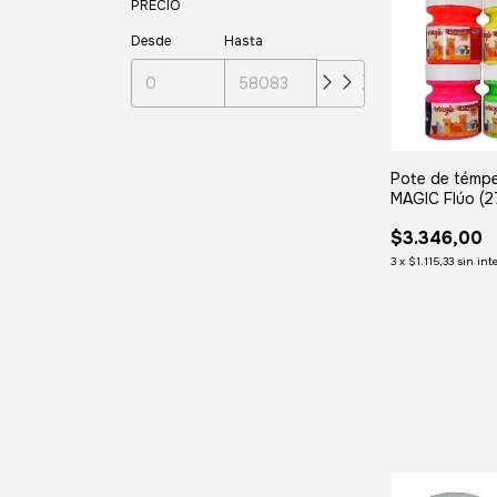
PRECIO
Desde
Hasta
Pote de témp
MAGIC Flúo (2
$3.346,00
3
x
$1.115,33
sin int