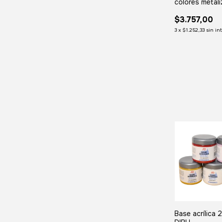
colores metal
Pote 250g
$3.757,00
3
x
$1.252,33
sin in
Base acrílica