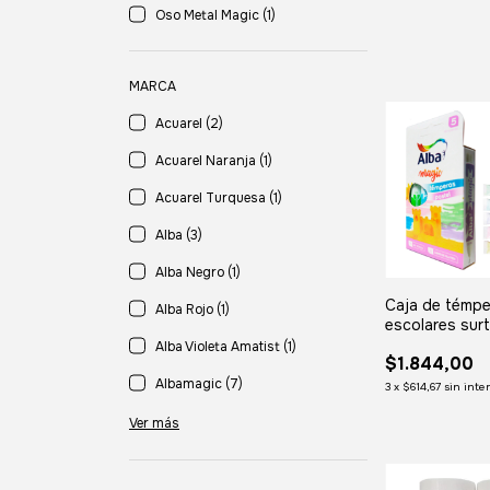
Oso Metal Magic (1)
MARCA
Acuarel (2)
Acuarel Naranja (1)
Acuarel Turquesa (1)
Alba (3)
Alba Negro (1)
Caja de témp
Alba Rojo (1)
escolares sur
PASTELES AL
Alba Violeta Amatist (1)
$1.844,00
(x5 colores)
Albamagic (7)
3
x
$614,67
sin inte
Ver más