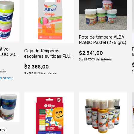
Pote de témpera ALBA
MAGIC Pastel (275 grs.)
ativo
Caja de témperas
$2.541,00
FLÚO 200
l
escolares surtidas FLÚO
3
x
$847,00
sin interés
ALBA MAGIC (x5 colores)
$2.368,00
terés
3
3
x
$789,33
sin interés
n stock!
rita