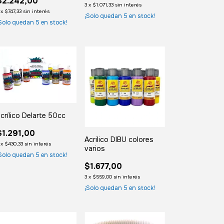
$2.242,00
3
x
$1.071,33
sin interés
x
$747,33
sin interés
¡Solo quedan
5
en stock!
Solo quedan
5
en stock!
crílico Delarte 50cc
$1.291,00
Acrilico DIBU colores
x
$430,33
sin interés
varios
Solo quedan
5
en stock!
$1.677,00
3
x
$559,00
sin interés
¡Solo quedan
5
en stock!