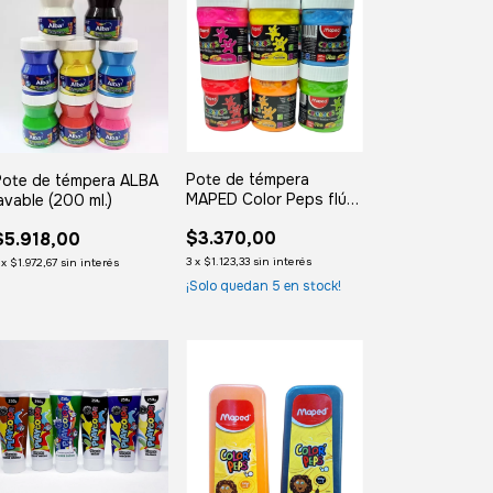
Pote de témpera
Pote de témpera ALBA
MAPED Color Peps flúo
avable (200 ml.)
(200 ml.)
$3.370,00
$5.918,00
3
x
$1.123,33
sin interés
x
$1.972,67
sin interés
¡Solo quedan
5
en stock!