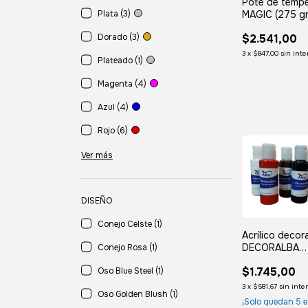
Pote de témp
Plata (3)
MAGIC (275 gr
Dorado (3)
$2.541,00
3
x
$847,00
sin inte
Plateado (1)
Magenta (4)
Azul (4)
Rojo (6)
Ver más
DISEÑO
Conejo Celste (1)
Acrílico decor
DECORALBA
Conejo Rosa (1)
Tradicional 60
$1.745,00
Oso Blue Steel (1)
3
x
$581,67
sin inte
Oso Golden Blush (1)
¡Solo quedan
5
e