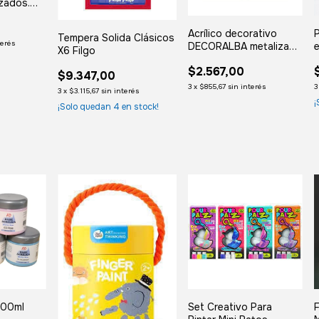
izados.
Acrílico decorativo
Tempera Solida Clásicos
terés
DECORALBA metalizado
X6 Filgo
60 ml.
$2.567,00
$9.347,00
3
x
$855,67
sin interés
3
3
x
$3.115,67
sin interés
¡
¡Solo quedan
4
en stock!
 200ml
Set Creativo Para
F