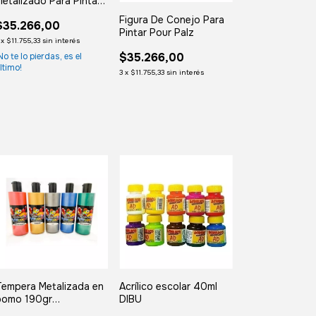
etalizado Para Pintar
our Palz
Figura De Conejo Para
$35.266,00
Pintar Pour Palz
x
$11.755,33
sin interés
$35.266,00
No te lo pierdas, es el
ltimo!
3
x
$11.755,33
sin interés
Tempera Metalizada en
Acrílico escolar 40ml
pomo 190gr
DIBU
PLAYCOLOR