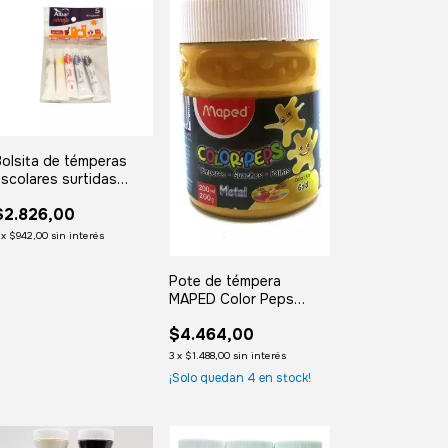
olsita de témperas
scolares surtidas
ALBA MAGIC x5 colores
$2.826,00
x
$942,00
sin interés
Pote de témpera
MAPED Color Peps
DORADO (200 ml.)
$4.464,00
3
x
$1.488,00
sin interés
¡Solo quedan
4
en stock!