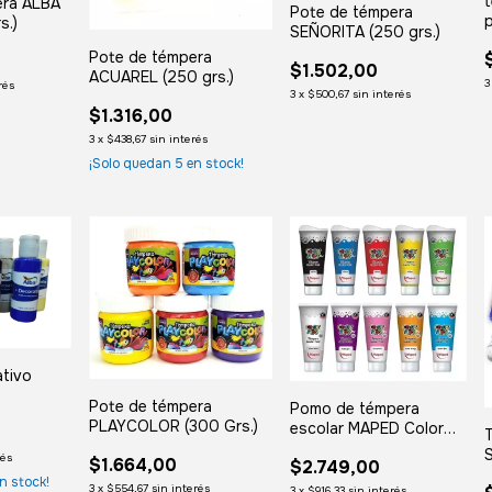
era ALBA
Pote de témpera
p
s.)
SEÑORITA (250 grs.)
Pote de témpera
$1.502,00
ACUAREL (250 grs.)
3
rés
3
x
$500,67
sin interés
$1.316,00
3
x
$438,67
sin interés
¡Solo quedan
5
en stock!
ativo
Pote de témpera
Pomo de témpera
 ml.
PLAYCOLOR (300 Grs.)
escolar MAPED Color
Peps 250 grs.
S
rés
$1.664,00
$2.749,00
n stock!
3
x
$554,67
sin interés
3
x
$916,33
sin interés