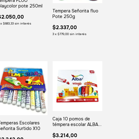
tempera FLUO
laycolor pote 250ml
Tempera Señorita fluo
$2.050,00
Pote 250g
x
$683,33
sin interés
$2.337,00
3
x
$779,00
sin interés
Caja 10 pomos de
Temperas Escolares
témpera escolar ALBA
eñorita Surtido X10
MAGIC un color/surtido
$3.214,00
(8 ml. c/u)