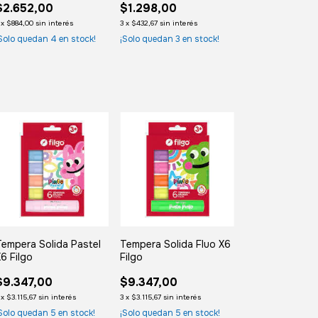
$2.652,00
$1.298,00
x
$884,00
sin interés
3
x
$432,67
sin interés
Solo quedan
4
en stock!
¡Solo quedan
3
en stock!
empera Solida Pastel
Tempera Solida Fluo X6
6 Filgo
Filgo
$9.347,00
$9.347,00
x
$3.115,67
sin interés
3
x
$3.115,67
sin interés
Solo quedan
5
en stock!
¡Solo quedan
5
en stock!