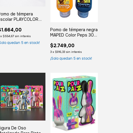
Pomo de témpera
escolar PLAYCOLOR
250 g
$1.664,00
Pomo de témpera negra
MAPED Color Peps 300
x
$554,67
sin interés
grs.
Solo quedan
5
en stock!
$2.749,00
3
x
$916,33
sin interés
¡Solo quedan
5
en stock!
igura De Oso