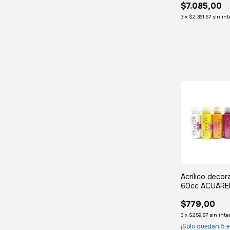
$7.085,00
3
x
$2.361,67
sin in
Acrílico decor
60cc ACUARE
$779,00
3
x
$259,67
sin inte
¡Solo quedan
5
e