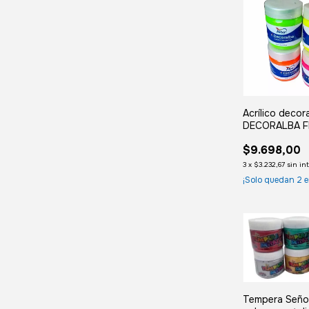
Acrílico decor
DECORALBA 
ml.
$9.698,00
3
x
$3.232,67
sin in
¡Solo quedan
2
e
Tempera Seño