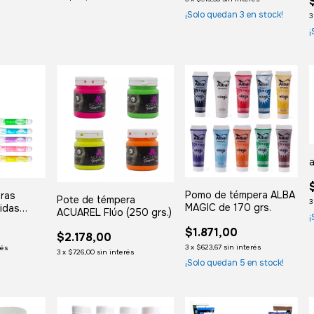
¡Solo quedan
3
en stock!
3
¡
a
Pomo de témpera ALBA
eras
Pote de témpera
3
MAGIC de 170 grs.
tidas
ACUAREL Flúo (250 grs.)
¡
BA MAGIC
$1.871,00
$2.178,00
3
x
$623,67
sin interés
rés
3
x
$726,00
sin interés
¡Solo quedan
5
en stock!