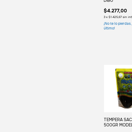
DIBU
$4.277,00
3
x
$1.425,67
sin in
¡No te lo pierdas,
último!
TEMPERA SA
500GR MODE