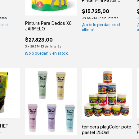
Pintar Mini Patos
M
Llavero Pour Palz
P
$15.725,00
terés
3
x
$5.241,67
sin interés
3
Pintura Para Dedos X6
 es el
¡No te lo pierdas, es el
¡
JARMELO
último!
ú
$27.823,00
3
x
$9.274,33
sin interés
¡Solo quedan
3
en stock!
CHET
tempera playColor pote
L
pastel 250ml