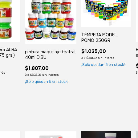
TEMPERA MODEL
POMO 250GR
era ALBA
B
$1.025,00
pintura maquillaje teatral
75 grs.)
e
40ml DIBU
3
x
$341,67
sin interés
¡Solo quedan
5
en stock!
$1.807,00
erés
3
3
x
$602,33
sin interés
¡Solo quedan
5
en stock!