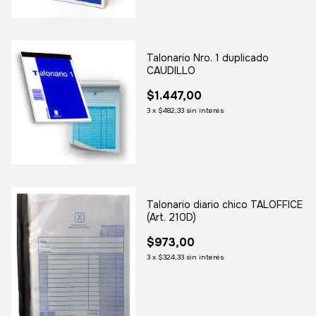
Talonario Nro. 1 duplicado
CAUDILLO
$1.447,00
3
x
$482,33
sin interés
Talonario diario chico TALOFFICE
(Art. 210D)
$973,00
3
x
$324,33
sin interés