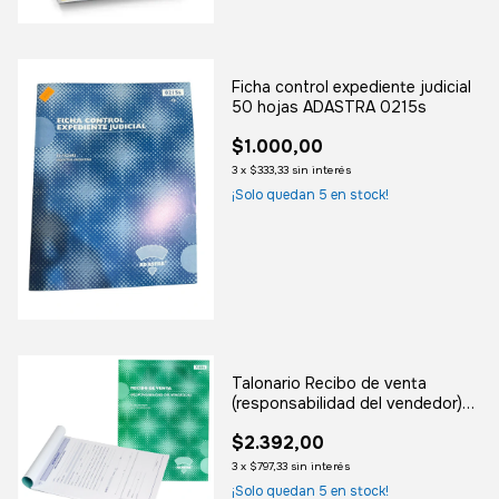
Ficha control expediente judicial
50 hojas ADASTRA 0215s
$1.000,00
3
x
$333,33
sin interés
¡Solo quedan
5
en stock!
Talonario Recibo de venta
(responsabilidad del vendedor)
50 hojas ADASTRA 7303S
$2.392,00
3
x
$797,33
sin interés
¡Solo quedan
5
en stock!