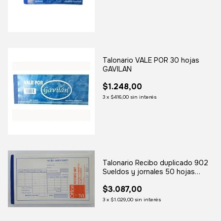
Talonario VALE POR 30 hojas
GAVILAN
$1.248,00
3
x
$416,00
sin interés
Talonario Recibo duplicado 902
Sueldos y jornales 50 hojas
TALOFFICE
$3.087,00
3
x
$1.029,00
sin interés