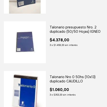
Talonario presupuesto Nro. 2
duplicado (50/50 Hojas) IGNEO
$4.378,00
3
x
$1.459,33
sin interés
Talonario Nro 0 50hs (10x13)
duplicado CAUDILLO
$1.060,00
3
x
$353,33
sin interés