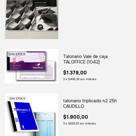
SIN STOCK
Talonario Vale de caja
TALOFFICE (1042)
$1.378,00
3
x
$459,33
sin interés
SIN STOCK
talonario triplicado n2 25h
CAUDILLO
$1.900,00
3
x
$633,33
sin interés