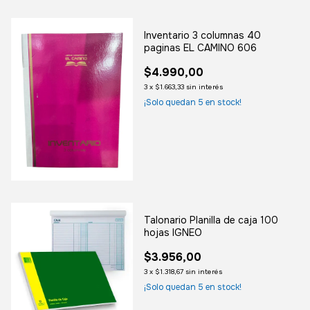
Inventario 3 columnas 40
paginas EL CAMINO 606
$4.990,00
3
x
$1.663,33
sin interés
¡Solo quedan
5
en stock!
Talonario Planilla de caja 100
hojas IGNEO
$3.956,00
3
x
$1.318,67
sin interés
¡Solo quedan
5
en stock!