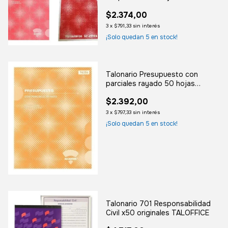
4045S
$2.374,00
3
x
$791,33
sin interés
¡Solo quedan
5
en stock!
Talonario Presupuesto con
parciales rayado 50 hojas
ADASTRA 7625S
$2.392,00
3
x
$797,33
sin interés
¡Solo quedan
5
en stock!
Talonario 701 Responsabilidad
Civil x50 originales TALOFFICE