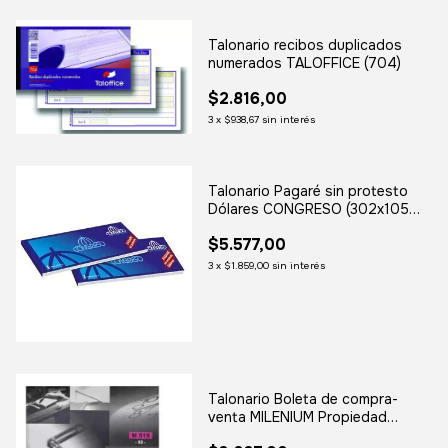
Talonario recibos duplicados
numerados TALOFFICE (704)
$2.816,00
3
x
$938,67
sin interés
Talonario Pagaré sin protesto
Dólares CONGRESO (302x105
mm.)
$5.577,00
3
x
$1.859,00
sin interés
Talonario Boleta de compra-
venta MILENIUM Propiedad
Horizontal (M 515)