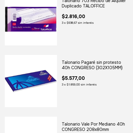
Talonario 703 Recibo de Alquiler
Duplicado TALOFFICE
$2.816,00
3
x
$938,67
sin interés
Talonario Pagaré sin protesto
40h CONGRESO (302X105MM)
$5.577,00
3
x
$1.859,00
sin interés
Talonario Vale Por Mediano 40h
CONGRESO 208x80mm