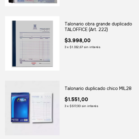
Talonario obra grande duplicado
TALOFFICE (Art. 222)
$3.998,00
3
x
$1.332,67
sin interés
Talonario duplicado chico MIL28
$1.551,00
3
x
$517,00
sin interés