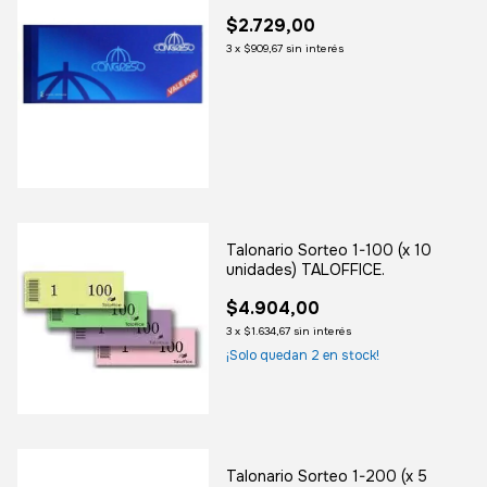
$2.729,00
3
x
$909,67
sin interés
Talonario Sorteo 1-100 (x 10
unidades) TALOFFICE.
$4.904,00
3
x
$1.634,67
sin interés
¡Solo quedan
2
en stock!
Talonario Sorteo 1-200 (x 5