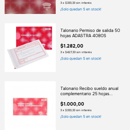
3
x
$333,33
sin interés
¡Solo quedan
5
en stock!
Talonario Permiso de salida 50
hojas ADASTRA 4080S
$1.282,00
3
x
$427,33
sin interés
¡Solo quedan
5
en stock!
Talonario Recibo sueldo anual
complementario 25 hojas
duplicadas ADASTRA 7587D
$1.000,00
3
x
$333,33
sin interés
¡Solo quedan
5
en stock!