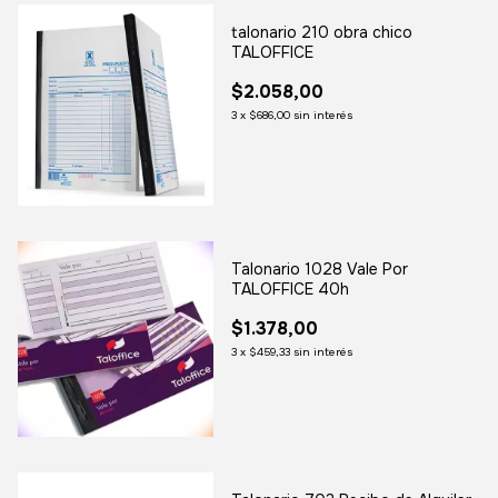
talonario 210 obra chico
TALOFFICE
$2.058,00
3
x
$686,00
sin interés
Talonario 1028 Vale Por
TALOFFICE 40h
$1.378,00
3
x
$459,33
sin interés