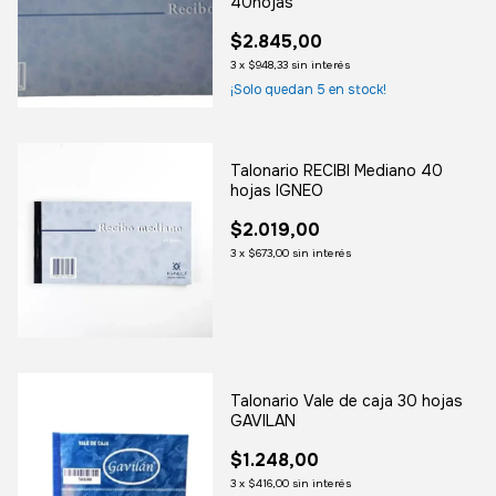
40hojas
$2.845,00
3
x
$948,33
sin interés
¡Solo quedan
5
en stock!
Talonario RECIBI Mediano 40
hojas IGNEO
$2.019,00
3
x
$673,00
sin interés
Talonario Vale de caja 30 hojas
GAVILAN
$1.248,00
3
x
$416,00
sin interés