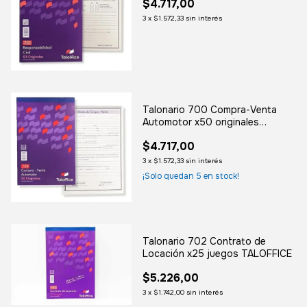
$4.717,00
3
x
$1.572,33
sin interés
Talonario 700 Compra-Venta
Automotor x50 originales
TALOFFICE
$4.717,00
3
x
$1.572,33
sin interés
¡Solo quedan
5
en stock!
Talonario 702 Contrato de
Locación x25 juegos TALOFFICE
$5.226,00
3
x
$1.742,00
sin interés