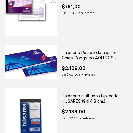
$761,00
3
x
$253,67
sin interés
Talonario Recibo de alquiler
Chico Congreso 40H 208 x
80mm
$2.106,00
3
x
$702,00
sin interés
Talonario multiuso duplicado
HÚSARES (9x14.8 cm.)
$2.138,00
3
x
$712,67
sin interés