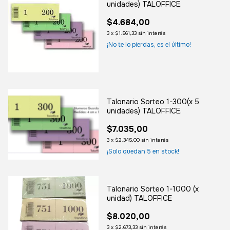
unidades) TALOFFICE.
$4.684,00
3
x
$1.561,33
sin interés
¡No te lo pierdas, es el último!
Talonario Sorteo 1-300(x 5
unidades) TALOFFICE.
$7.035,00
3
x
$2.345,00
sin interés
¡Solo quedan
5
en stock!
Talonario Sorteo 1-1000 (x
unidad) TALOFFICE
$8.020,00
3
x
$2.673,33
sin interés