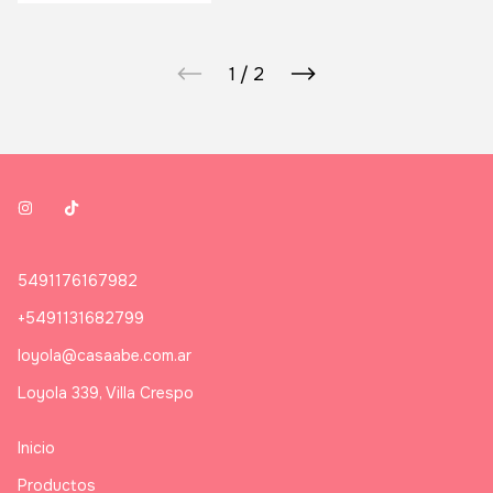
1
/
2
5491176167982
+5491131682799
loyola@casaabe.com.ar
Loyola 339, Villa Crespo
Inicio
Productos