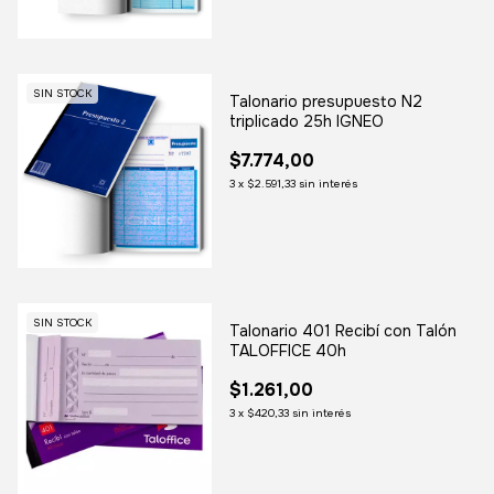
SIN STOCK
Talonario presupuesto N2
triplicado 25h IGNEO
$7.774,00
3
x
$2.591,33
sin interés
SIN STOCK
Talonario 401 Recibí con Talón
TALOFFICE 40h
$1.261,00
3
x
$420,33
sin interés