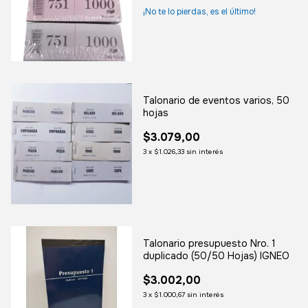
¡No te lo pierdas, es el último!
Talonario de eventos varios, 50
hojas
$3.079,00
3
x
$1.026,33
sin interés
Talonario presupuesto Nro. 1
duplicado (50/50 Hojas) IGNEO
$3.002,00
3
x
$1.000,67
sin interés