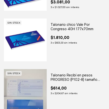
$3.081,00
3
x
$1.027,00
sin interés
SIN STOCK
Talonario chico Vale Por
Congreso 40H 177x70mm
$1.810,00
3
x
$603,33
sin interés
SIN STOCK
Talonario Recibí en pesos
PROGRESO (P102-8) tamaño
chico
$614,00
3
x
$204,67
sin interés