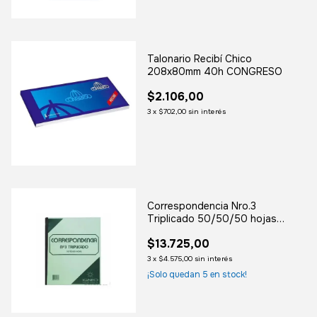
Talonario Recibí Chico
208x80mm 40h CONGRESO
$2.106,00
3
x
$702,00
sin interés
Correspondencia Nro.3
Triplicado 50/50/50 hojas
IGNEO
$13.725,00
3
x
$4.575,00
sin interés
¡Solo quedan
5
en stock!