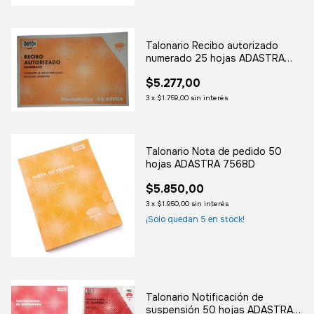
Talonario Recibo autorizado
numerado 25 hojas ADASTRA
0610D
$5.277,00
3
x
$1.759,00
sin interés
Talonario Nota de pedido 50
hojas ADASTRA 7568D
$5.850,00
3
x
$1.950,00
sin interés
¡Solo quedan
5
en stock!
Talonario Notificación de
suspensión 50 hojas ADASTRA