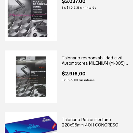
$3.037,00
3
x
$1.012,33
sin interés
Talonario responsabilidad civil
Automotores MILENIUM (M-305)
x50 hojas
$2.916,00
3
x
$972,00
sin interés
Talonario Recibí mediano
228x95mm 40H CONGRESO