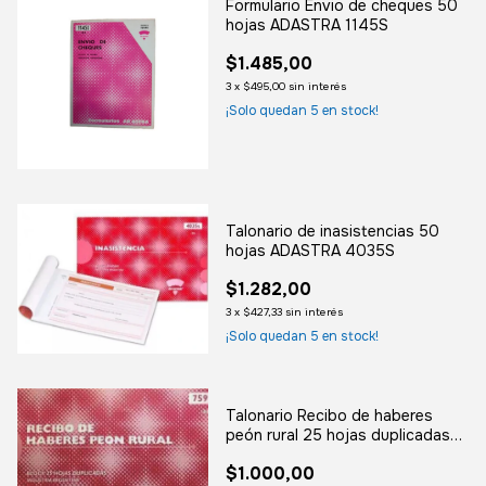
Formulario Envio de cheques 50
hojas ADASTRA 1145S
$1.485,00
3
x
$495,00
sin interés
¡Solo quedan
5
en stock!
Talonario de inasistencias 50
hojas ADASTRA 4035S
$1.282,00
3
x
$427,33
sin interés
¡Solo quedan
5
en stock!
Talonario Recibo de haberes
peón rural 25 hojas duplicadas
ADASTRA 7599D
$1.000,00