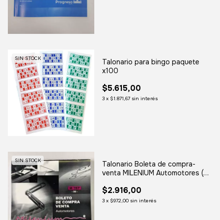
SIN STOCK
Talonario para bingo paquete
x100
$5.615,00
3
x
$1.871,67
sin interés
SIN STOCK
Talonario Boleta de compra-
venta MILENIUM Automotores (M
767)
$2.916,00
3
x
$972,00
sin interés