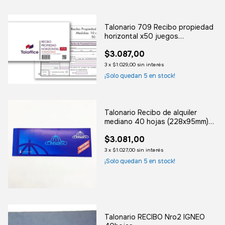
Talonario 709 Recibo propiedad
horizontal x50 juegos
duplicados TALOFFICE
$3.087,00
3
x
$1.029,00
sin interés
¡Solo quedan
5
en stock!
Talonario Recibo de alquiler
mediano 40 hojas (228x95mm)
CONGRESO
$3.081,00
3
x
$1.027,00
sin interés
¡Solo quedan
5
en stock!
Talonario RECIBO Nro2 IGNEO