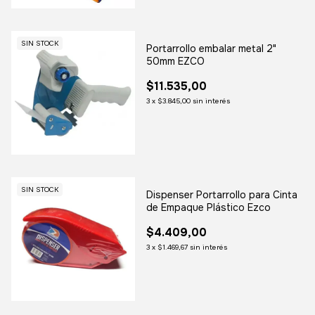
SIN STOCK
Portarrollo embalar metal 2"
50mm EZCO
$11.535,00
3
x
$3.845,00
sin interés
SIN STOCK
Dispenser Portarrollo para Cinta
de Empaque Plástico Ezco
$4.409,00
3
x
$1.469,67
sin interés