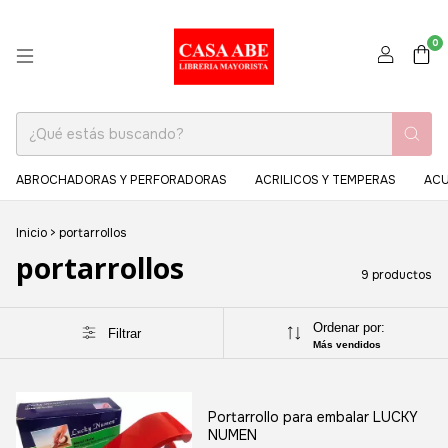
0
ABROCHADORAS Y PERFORADORAS
ACRILICOS Y TEMPERAS
ACU
Inicio
>
portarrollos
portarrollos
9 productos
Ordenar por:
Filtrar
Más vendidos
Portarrollo para embalar LUCKY
NUMEN