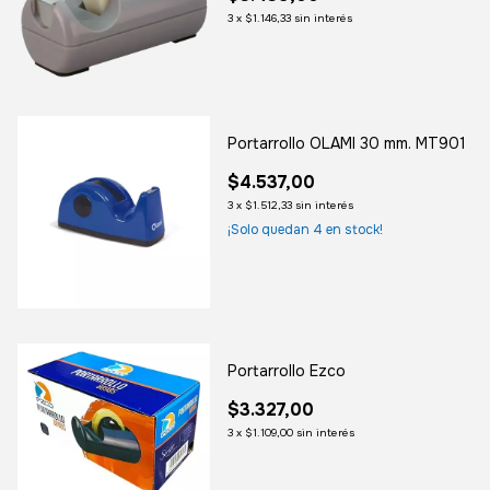
3
x
$1.146,33
sin interés
Portarrollo OLAMI 30 mm. MT901
$4.537,00
3
x
$1.512,33
sin interés
¡Solo quedan
4
en stock!
Portarrollo Ezco
$3.327,00
3
x
$1.109,00
sin interés