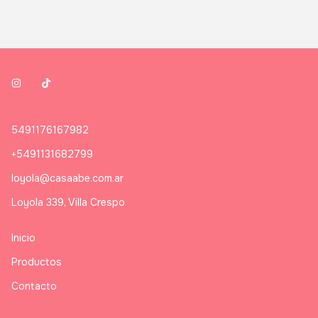
5491176167982
+5491131682799
loyola@casaabe.com.ar
Loyola 339, Villa Crespo
Inicio
Productos
Contacto