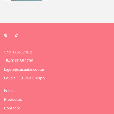
5491176167982
+5491131682799
loyola@casaabe.com.ar
Loyola 339, Villa Crespo
Inicio
Productos
Contacto