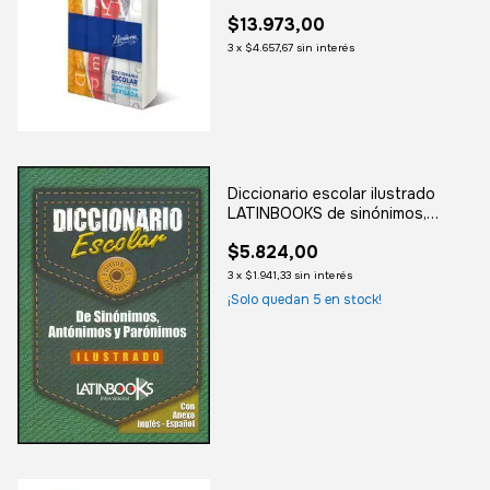
$13.973,00
3
x
$4.657,67
sin interés
Diccionario escolar ilustrado
LATINBOOKS de sinónimos,
antónimos y parónimos
$5.824,00
3
x
$1.941,33
sin interés
¡Solo quedan
5
en stock!