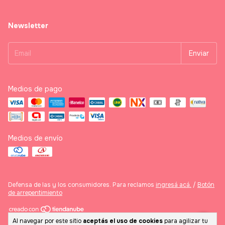
Newsletter
Medios de pago
Medios de envío
Defensa de las y los consumidores. Para reclamos
ingresá acá.
/
Botón
de arrepentimiento
Al navegar por este sitio
aceptás el uso de cookies
para agilizar tu
Copyright casa abe - 2026. Todos los derechos reservados.