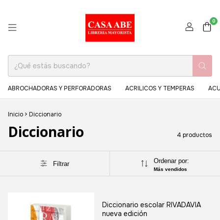
0
ABROCHADORAS Y PERFORADORAS
ACRILICOS Y TEMPERAS
ACU
Inicio
>
Diccionario
Diccionario
4 productos
Ordenar por:
Filtrar
Más vendidos
Diccionario escolar RIVADAVIA
nueva edición