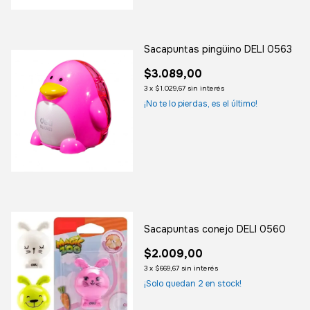
Sacapuntas pingüino DELI 0563
$3.089,00
3
x
$1.029,67
sin interés
¡No te lo pierdas, es el último!
Sacapuntas conejo DELI 0560
$2.009,00
3
x
$669,67
sin interés
¡Solo quedan
2
en stock!