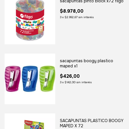
sacapuntas pinto block x72 filgo
$8.978,00
3
x
$2.992,67
sin interés
sacapuntas boogy plastico
maped x1
$426,00
3
x
$142,00
sin interés
SACAPUNTAS PLASTICO BOOGY
MAPED X 72