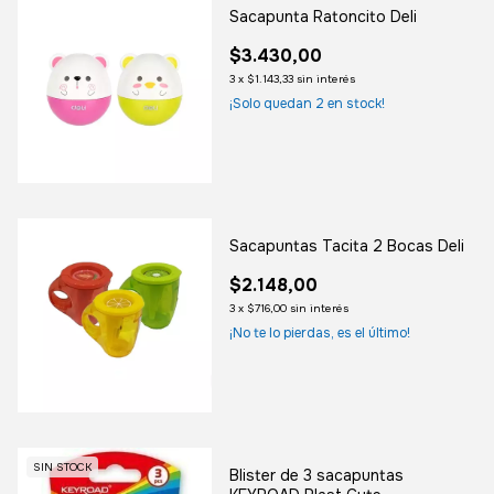
Sacapunta Ratoncito Deli
$3.430,00
3
x
$1.143,33
sin interés
¡Solo quedan
2
en stock!
Sacapuntas Tacita 2 Bocas Deli
$2.148,00
3
x
$716,00
sin interés
¡No te lo pierdas, es el último!
SIN STOCK
Blister de 3 sacapuntas