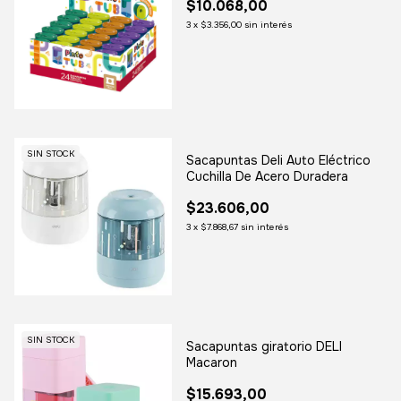
$10.068,00
3
x
$3.356,00
sin interés
SIN STOCK
Sacapuntas Deli Auto Eléctrico
Cuchilla De Acero Duradera
$23.606,00
3
x
$7.868,67
sin interés
SIN STOCK
Sacapuntas giratorio DELI
Macaron
$15.693,00