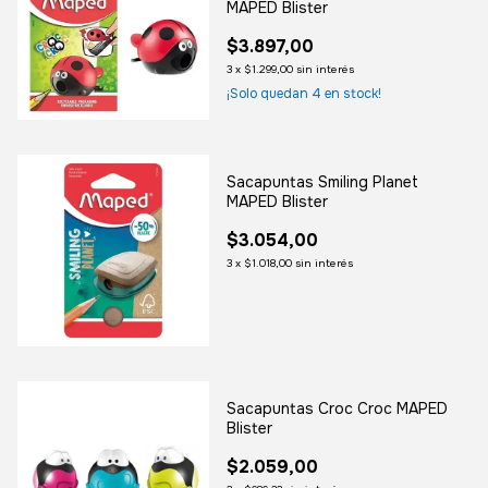
MAPED Blister
$3.897,00
3
x
$1.299,00
sin interés
¡Solo quedan
4
en stock!
Sacapuntas Smiling Planet
MAPED Blister
$3.054,00
3
x
$1.018,00
sin interés
Sacapuntas Croc Croc MAPED
Blister
$2.059,00