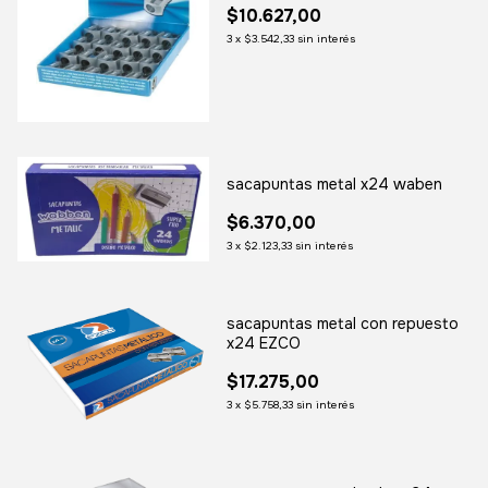
$10.627,00
3
x
$3.542,33
sin interés
sacapuntas metal x24 waben
$6.370,00
3
x
$2.123,33
sin interés
sacapuntas metal con repuesto
x24 EZCO
$17.275,00
3
x
$5.758,33
sin interés