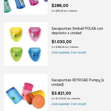
Colores)
$286,00
3
x
$95,33
sin interés
Sacapuntas Simball POLKA con
depósito x unidad
$1.030,00
3
x
$343,33
sin interés
¡Solo quedan
3
en stock!
Sacapuntas KEYROAD Pumpy (x
unidad)
$3.821,00
3
x
$1.273,67
sin interés
¡Solo quedan
3
en stock!