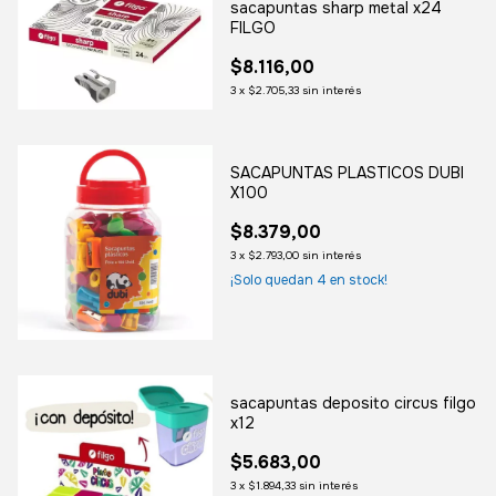
sacapuntas sharp metal x24
FILGO
$8.116,00
3
x
$2.705,33
sin interés
SACAPUNTAS PLASTICOS DUBI
X100
$8.379,00
3
x
$2.793,00
sin interés
¡Solo quedan
4
en stock!
sacapuntas deposito circus filgo
x12
$5.683,00
3
x
$1.894,33
sin interés