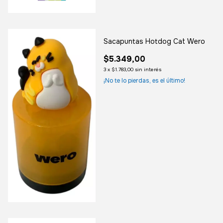
Sacapuntas Hotdog Cat Wero
$5.349,00
3
x
$1.783,00
sin interés
¡No te lo pierdas, es el último!