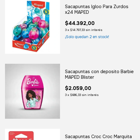
Sacapuntas Igloo Para Zurdos
x24 MAPED
$44.392,00
3
x
$14.797,33
sin interés
¡Solo quedan
2
en stock!
Sacapuntas con deposito Barbie
MAPED Blister
$2.059,00
3
x
$686,33
sin interés
Sacapuntas Croc Croc Marquita