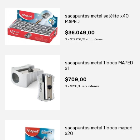
sacapuntas metal satélite x40
MAPED
$36.049,00
3
x
$12.016,33
sin interés
sacapuntas metal 1 boca MAPED
x1
$709,00
3
x
$236,33
sin interés
sacapuntas metal 1 boca maped
x20