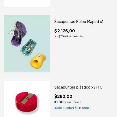
Sacapuntas Bulbo Maped x1
$2.126,00
3
x
$708,67
sin interés
Sacapuntas plástico x3 ITO
$260,00
3
x
$86,67
sin interés
¡Solo quedan
5
en stock!