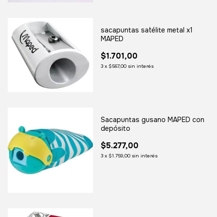
sacapuntas satélite metal x1
MAPED
$1.701,00
3
x
$567,00
sin interés
Sacapuntas gusano MAPED con
depósito
$5.277,00
3
x
$1.759,00
sin interés