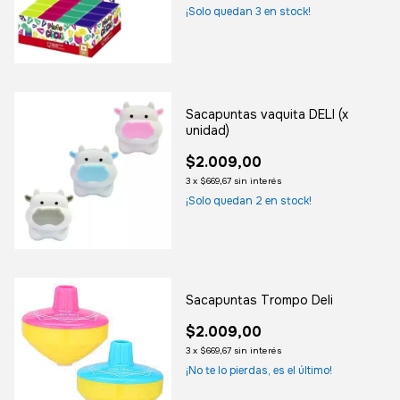
¡Solo quedan
3
en stock!
Sacapuntas vaquita DELI (x
unidad)
$2.009,00
3
x
$669,67
sin interés
¡Solo quedan
2
en stock!
Sacapuntas Trompo Deli
$2.009,00
3
x
$669,67
sin interés
¡No te lo pierdas, es el último!