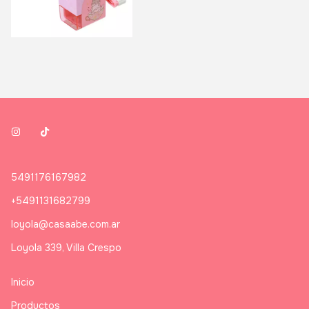
5491176167982
+5491131682799
loyola@casaabe.com.ar
Loyola 339, Villa Crespo
Inicio
Productos