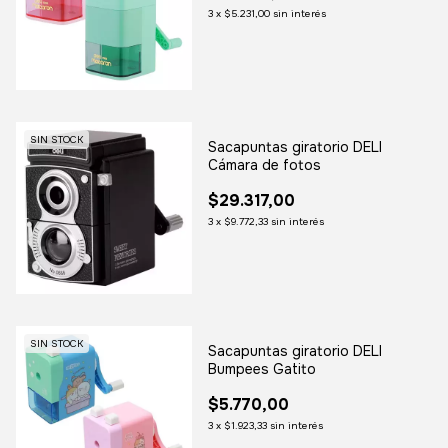
3
x
$5.231,00
sin interés
SIN STOCK
Sacapuntas giratorio DELI
Cámara de fotos
$29.317,00
3
x
$9.772,33
sin interés
SIN STOCK
Sacapuntas giratorio DELI
Bumpees Gatito
$5.770,00
3
x
$1.923,33
sin interés