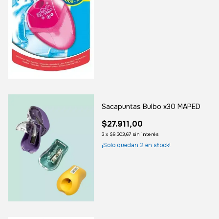
Sacapuntas Bulbo x30 MAPED
$27.911,00
3
x
$9.303,67
sin interés
¡Solo quedan
2
en stock!