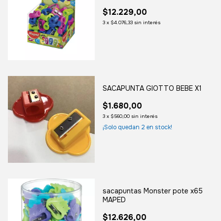
$12.229,00
3
x
$4.076,33
sin interés
SACAPUNTA GIOTTO BEBE X1
$1.680,00
3
x
$560,00
sin interés
¡Solo quedan
2
en stock!
sacapuntas Monster pote x65
MAPED
$12.626,00