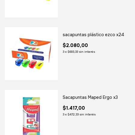
sacapuntas plástico ezco x24
$2.080,00
3
x
$693,33
sin interés
Sacapuntas Maped Ergo x3
$1.417,00
3
x
$472,33
sin interés