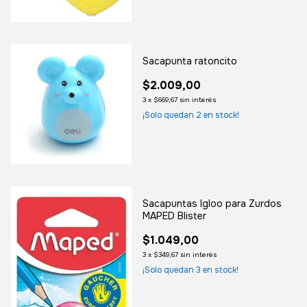
Sacapunta ratoncito
$2.009,00
3
x
$669,67
sin interés
¡Solo quedan
2
en stock!
Sacapuntas Igloo para Zurdos
MAPED Blister
$1.049,00
3
x
$349,67
sin interés
¡Solo quedan
3
en stock!