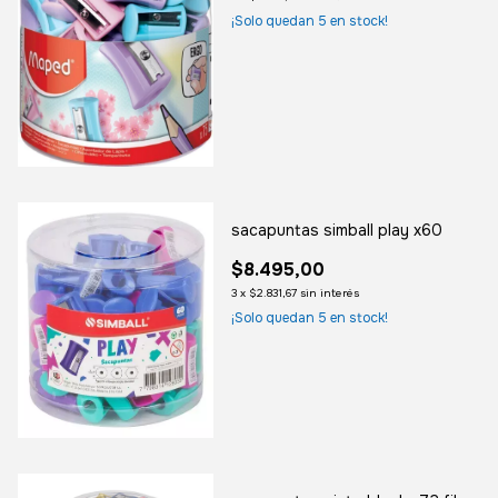
¡Solo quedan
5
en stock!
sacapuntas simball play x60
$8.495,00
3
x
$2.831,67
sin interés
¡Solo quedan
5
en stock!