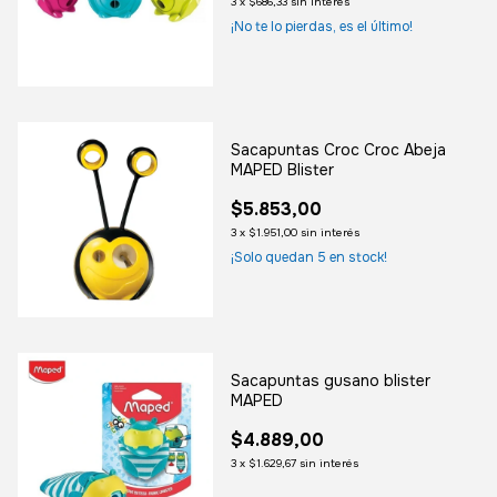
3
x
$686,33
sin interés
¡No te lo pierdas, es el último!
Sacapuntas Croc Croc Abeja
MAPED Blister
$5.853,00
3
x
$1.951,00
sin interés
¡Solo quedan
5
en stock!
Sacapuntas gusano blister
MAPED
$4.889,00
3
x
$1.629,67
sin interés