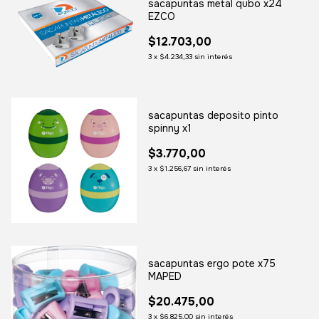
sacapuntas metal qubo x24
EZCO
$12.703,00
3
x
$4.234,33
sin interés
sacapuntas deposito pinto
spinny x1
$3.770,00
3
x
$1.256,67
sin interés
sacapuntas ergo pote x75
MAPED
$20.475,00
3
x
$6.825,00
sin interés