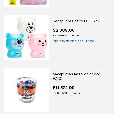
Sacapuntas osito DELI 573
$2.009,00
3
x
$669,67
sin interés
¡No te lo pierdas, es el último!
sacapuntas metal color x24
EZCO
$11.572,00
3
x
$3.857,33
sin interés