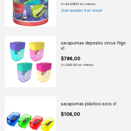
3
x
$4.208,67
sin interés
¡Solo quedan
4
en stock!
sacapuntas deposito circus filgo
x1
$786,00
3
x
$262,00
sin interés
sacapuntas plástico ezco x1
$106,00