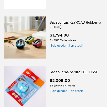
Sacapuntas KEYROAD Rubber (x
unidad).
$1.794,00
3
x
$598,00
sin interés
¡Solo quedan
3
en stock!
Sacapuntas perrito DELI 0550
$2.009,00
3
x
$669,67
sin interés
¡Solo quedan
2
en stock!