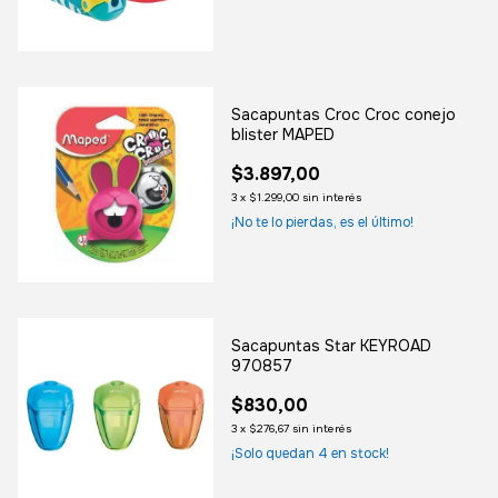
Sacapuntas Croc Croc conejo
blister MAPED
$3.897,00
3
x
$1.299,00
sin interés
¡No te lo pierdas, es el último!
Sacapuntas Star KEYROAD
970857
$830,00
3
x
$276,67
sin interés
¡Solo quedan
4
en stock!