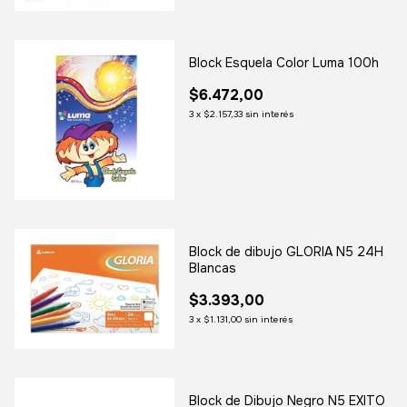
Block Esquela Color Luma 100h
$6.472,00
3
x
$2.157,33
sin interés
Block de dibujo GLORIA N5 24H
Blancas
$3.393,00
3
x
$1.131,00
sin interés
Block de Dibujo Negro N5 EXITO