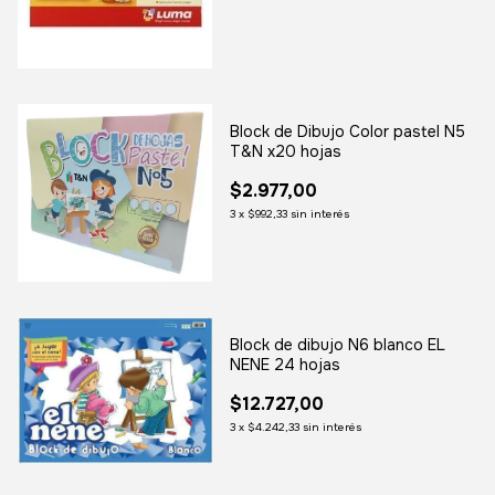
Block de Dibujo Color pastel N5
T&N x20 hojas
$2.977,00
3
x
$992,33
sin interés
Block de dibujo N6 blanco EL
NENE 24 hojas
$12.727,00
3
x
$4.242,33
sin interés