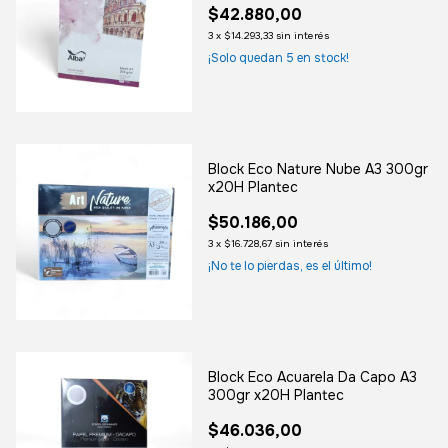
$42.880,00
3
x
$14.293,33
sin interés
¡Solo quedan
5
en stock!
Block Eco Nature Nube A3 300gr
x20H Plantec
$50.186,00
3
x
$16.728,67
sin interés
¡No te lo pierdas, es el último!
Block Eco Acuarela Da Capo A3
300gr x20H Plantec
$46.036,00