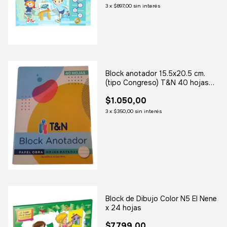
3
x
$897,00
sin interés
Block anotador 15.5x20.5 cm.
(tipo Congreso) T&N 40 hojas
rayadas
$1.050,00
3
x
$350,00
sin interés
Block de Dibujo Color N5 El Nene
x 24 hojas
$7.799,00