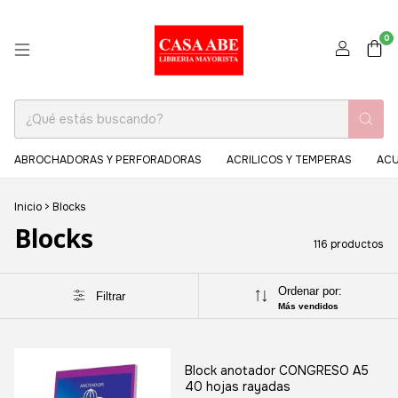
0
ABROCHADORAS Y PERFORADORAS
ACRILICOS Y TEMPERAS
ACU
Inicio
>
Blocks
Blocks
116 productos
Ordenar por:
Filtrar
Más vendidos
Block anotador CONGRESO A5
40 hojas rayadas