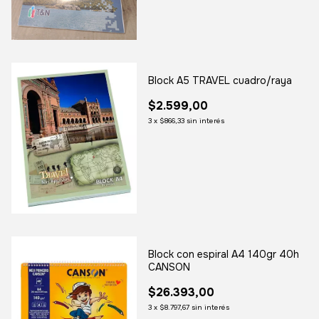
Block A5 TRAVEL cuadro/raya
$2.599,00
3
x
$866,33
sin interés
Block con espiral A4 140gr 40h
CANSON
$26.393,00
3
x
$8.797,67
sin interés