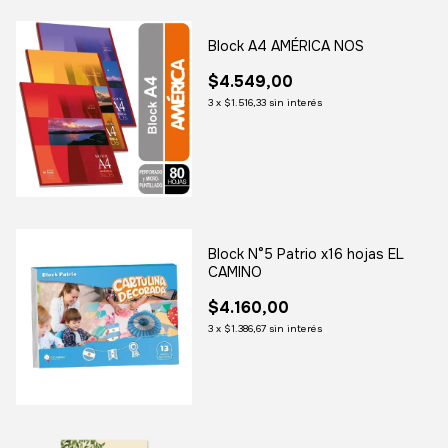
Block A4 AMÉRICA NOS
$4.549,00
3
x
$1.516,33
sin interés
Block N°5 Patrio x16 hojas EL
CAMINO
$4.160,00
3
x
$1.386,67
sin interés