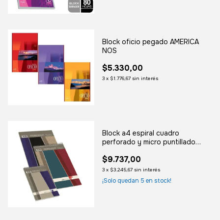
Block oficio pegado AMERICA
NOS
$5.330,00
3
x
$1.776,67
sin interés
Block a4 espiral cuadro
perforado y micro puntillado
ARTE ESCOCES
$9.737,00
3
x
$3.245,67
sin interés
¡Solo quedan
5
en stock!