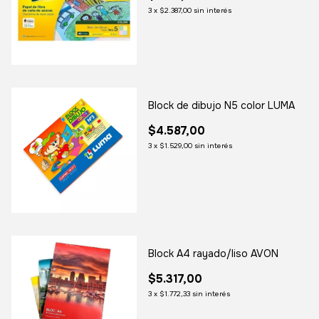
3
x
$2.387,00
sin interés
Block de dibujo N5 color LUMA
$4.587,00
3
x
$1.529,00
sin interés
Block A4 rayado/liso AVON
$5.317,00
3
x
$1.772,33
sin interés