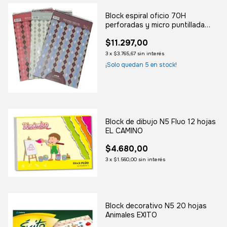
Block espiral oficio 70H
perforadas y micro puntillada
ARTE ESCOCES
$11.297,00
3
x
$3.765,67
sin interés
¡Solo quedan
5
en stock!
Block de dibujo N5 Fluo 12 hojas
EL CAMINO
$4.680,00
3
x
$1.560,00
sin interés
Block decorativo N5 20 hojas
Animales EXITO