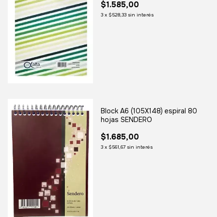
$1.585,00
3
x
$528,33
sin interés
Block A6 (105X148) espiral 80
hojas SENDERO
$1.685,00
3
x
$561,67
sin interés