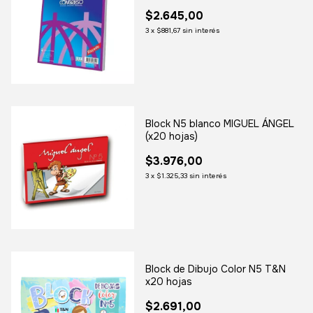
$2.645,00
3
x
$881,67
sin interés
Block N5 blanco MIGUEL ÁNGEL
(x20 hojas)
$3.976,00
3
x
$1.325,33
sin interés
Block de Dibujo Color N5 T&N
x20 hojas
$2.691,00