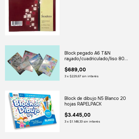
Block pegado A6 T&N
rayado/cuadriculado/liso 80
hojas
$689,00
3
x
$229,67
sin interés
Block de dibujo N5 Blanco 20
hojas RAPELPACK
$3.445,00
3
x
$1.148,33
sin interés