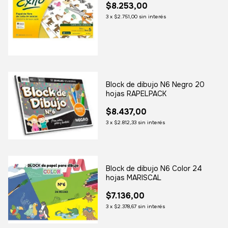
$8.253,00
3
x
$2.751,00
sin interés
Block de dibujo N6 Negro 20
hojas RAPELPACK
$8.437,00
3
x
$2.812,33
sin interés
Block de dibujo N6 Color 24
hojas MARISCAL
$7.136,00
3
x
$2.378,67
sin interés