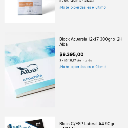
3
x
$15.345,33
sin interés
¡No te lo pierdas, es el último!
Block Acuarela 12x17 300gr x12H
Alba
$9.395,00
3
x
$3.131,67
sin interés
¡No te lo pierdas, es el último!
Block C/ESP Lateral A4 90gr