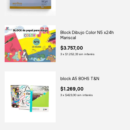
Block Dibujo Color N5 x24h
Mariscal
$3.757,00
3
x
$1.252,33
sin interés
block A5 80HS T&N
$1.269,00
3
x
$423,00
sin interés