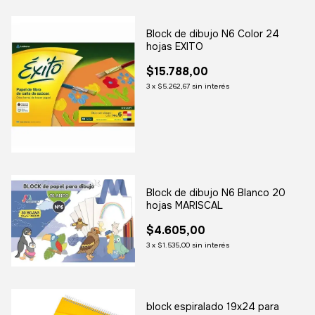
Block de dibujo N6 Color 24
hojas EXITO
$15.788,00
3
x
$5.262,67
sin interés
Block de dibujo N6 Blanco 20
hojas MARISCAL
$4.605,00
3
x
$1.535,00
sin interés
block espiralado 19x24 para