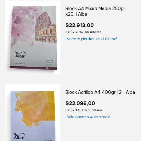
Block A4 Mixed Media 250gr
x20H Alba
$22.913,00
3
x
$7.637,67
sin interés
¡No te lo pierdas, es el último!
Block Acrílico A4 400gr 12H Alba
$22.096,00
3
x
$7.365,33
sin interés
¡Solo quedan
4
en stock!