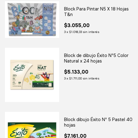
Block Para Pintar N5 X 18 Hojas
T&n
$3.055,00
3
x
$1.018,33
sin interés
Block de dibujo Éxito Nº5 Color
Natural x 24 hojas
$5.133,00
3
x
$1.711,00
sin interés
Block dibujo Éxito Nº 5 Pastel 40
hojas
$7.161,00