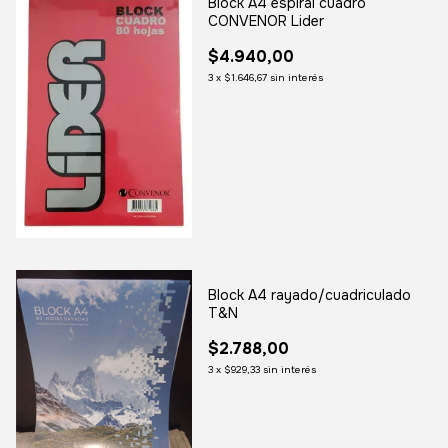
Block A4 espiral cuadro
CONVENOR Lider
$4.940,00
3
x
$1.646,67
sin interés
Block A4 rayado/cuadriculado
T&N
$2.788,00
3
x
$929,33
sin interés