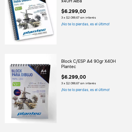
x40H Alba
$6.299,00
3
x
$2.099,67
sin interés
¡No te lo pierdas, es el último!
Block C/ESP A4 90gr X40H
Plantec
$6.299,00
3
x
$2.099,67
sin interés
¡No te lo pierdas, es el último!