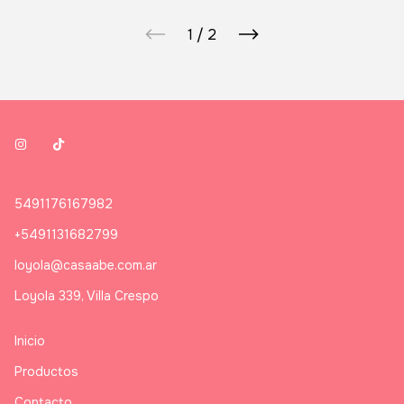
1
/
2
5491176167982
+5491131682799
loyola@casaabe.com.ar
Loyola 339, Villa Crespo
Inicio
Productos
Contacto