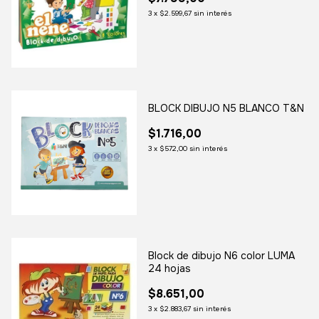
3
x
$2.599,67
sin interés
BLOCK DIBUJO N5 BLANCO T&N
$1.716,00
3
x
$572,00
sin interés
Block de dibujo N6 color LUMA
24 hojas
$8.651,00
3
x
$2.883,67
sin interés