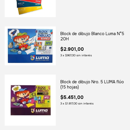
Block de dibujo Blanco Luma N°5
20H
$2.901,00
3
x
$967,00
sin interés
Block de dibujo Nro. 5 LUMA flúo
(15 hojas)
$5.451,00
3
x
$1.817,00
sin interés