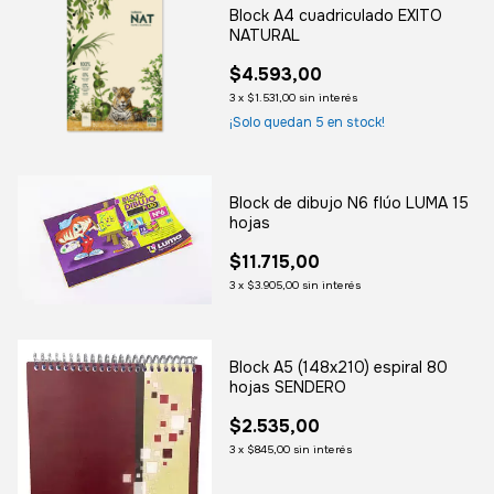
Block A4 cuadriculado EXITO
NATURAL
$4.593,00
3
x
$1.531,00
sin interés
¡Solo quedan
5
en stock!
Block de dibujo N6 flúo LUMA 15
hojas
$11.715,00
3
x
$3.905,00
sin interés
Block A5 (148x210) espiral 80
hojas SENDERO
$2.535,00
3
x
$845,00
sin interés