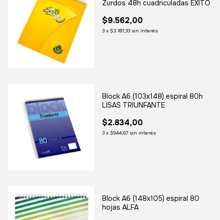
Zurdos 48h cuadriculadas EXITO
$9.562,00
3
x
$3.187,33
sin interés
Block A6 (103x148) espiral 80h
LISAS TRIUNFANTE
$2.834,00
3
x
$944,67
sin interés
Block A6 (148x105) espiral 80
hojas ALFA