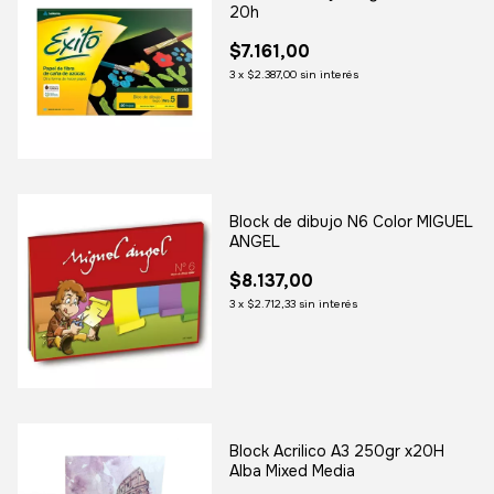
20h
$7.161,00
3
x
$2.387,00
sin interés
Block de dibujo N6 Color MIGUEL
ANGEL
$8.137,00
3
x
$2.712,33
sin interés
Block Acrilico A3 250gr x20H
Alba Mixed Media