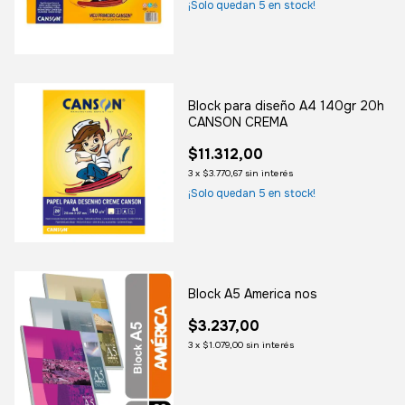
¡Solo quedan
5
en stock!
Block para diseño A4 140gr 20h
CANSON CREMA
$11.312,00
3
x
$3.770,67
sin interés
¡Solo quedan
5
en stock!
Block A5 America nos
$3.237,00
3
x
$1.079,00
sin interés