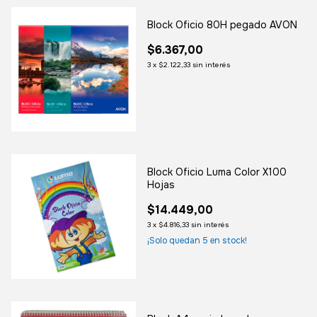
Block Oficio 80H pegado AVON
$6.367,00
3
x
$2.122,33
sin interés
Block Oficio Luma Color X100
Hojas
$14.449,00
3
x
$4.816,33
sin interés
¡Solo quedan
5
en stock!