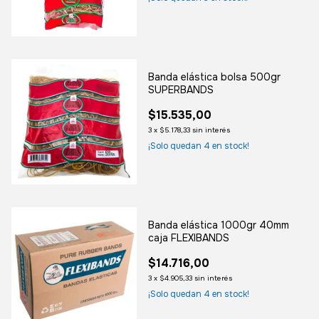
Banda elástica bolsa 500gr
SUPERBANDS
$15.535,00
3
x
$5.178,33
sin interés
¡Solo quedan
4
en stock!
Banda elástica 1000gr 40mm
caja FLEXIBANDS
$14.716,00
3
x
$4.905,33
sin interés
¡Solo quedan
4
en stock!