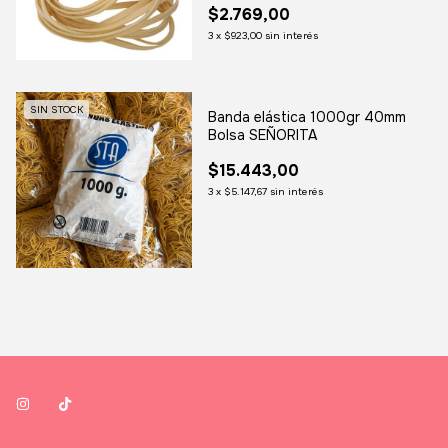
$2.769,00
3
x
$923,00
sin interés
SIN STOCK
Banda elástica 1000gr 40mm
Bolsa SEÑORITA
$15.443,00
3
x
$5.147,67
sin interés