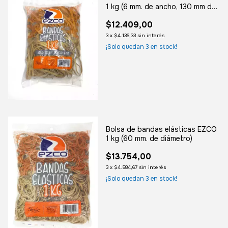
1 kg (6 mm. de ancho, 130 mm de
largo)
$12.409,00
3
x
$4.136,33
sin interés
¡Solo quedan
3
en stock!
Bolsa de bandas elásticas EZCO
1 kg (60 mm. de diámetro)
$13.754,00
3
x
$4.584,67
sin interés
¡Solo quedan
3
en stock!