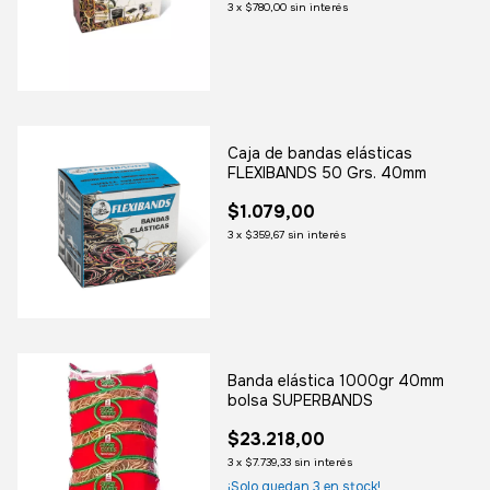
3
x
$780,00
sin interés
Caja de bandas elásticas
FLEXIBANDS 50 Grs. 40mm
$1.079,00
3
x
$359,67
sin interés
Banda elástica 1000gr 40mm
bolsa SUPERBANDS
$23.218,00
3
x
$7.739,33
sin interés
¡Solo quedan
3
en stock!