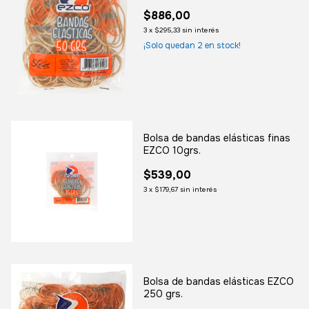
$886,00
3
x
$295,33
sin interés
¡Solo quedan
2
en stock!
Bolsa de bandas elásticas finas
EZCO 10grs.
$539,00
3
x
$179,67
sin interés
Bolsa de bandas elásticas EZCO
250 grs.