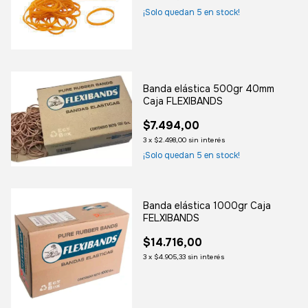
¡Solo quedan
5
en stock!
Banda elástica 500gr 40mm
Caja FLEXIBANDS
$7.494,00
3
x
$2.498,00
sin interés
¡Solo quedan
5
en stock!
Banda elástica 1000gr Caja
FELXIBANDS
$14.716,00
3
x
$4.905,33
sin interés