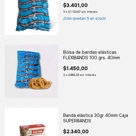
$3.401,00
3
x
$1.133,67
sin interés
¡Solo quedan
5
en stock!
Bolsa de bandas elásticas
FLEXIBANDS 100 grs. 40mm
$1.450,00
3
x
$483,33
sin interés
Banda elástica 30gr 40mm Caja
SUPERBANDS
$2.340,00