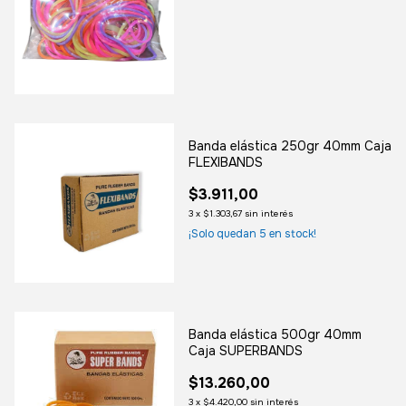
Banda elástica 250gr 40mm Caja
FLEXIBANDS
$3.911,00
3
x
$1.303,67
sin interés
¡Solo quedan
5
en stock!
Banda elástica 500gr 40mm
Caja SUPERBANDS
$13.260,00
3
x
$4.420,00
sin interés