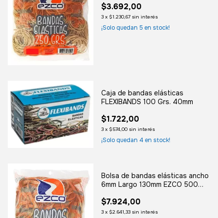
$3.692,00
3
x
$1.230,67
sin interés
¡Solo quedan
5
en stock!
Caja de bandas elásticas
FLEXIBANDS 100 Grs. 40mm
$1.722,00
3
x
$574,00
sin interés
¡Solo quedan
4
en stock!
Bolsa de bandas elásticas ancho
6mm Largo 130mm EZCO 500
grs.
$7.924,00
3
x
$2.641,33
sin interés