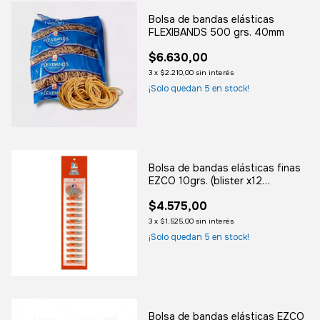
Bolsa de bandas elásticas
FLEXIBANDS 500 grs. 40mm
$6.630,00
3
x
$2.210,00
sin interés
¡Solo quedan
5
en stock!
Bolsa de bandas elásticas finas
EZCO 10grs. (blister x12
unidades)
$4.575,00
3
x
$1.525,00
sin interés
¡Solo quedan
5
en stock!
Bolsa de bandas elásticas EZCO