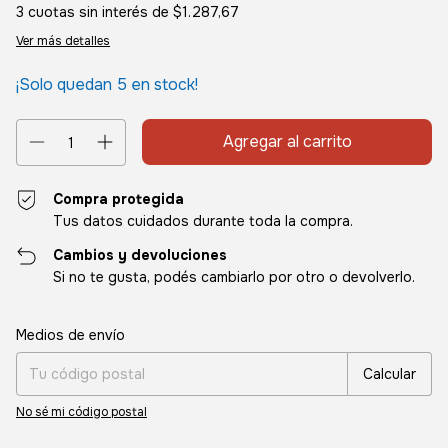
3
cuotas sin interés de
$1.287,67
Ver más detalles
¡Solo quedan
5
en stock!
Compra protegida
Tus datos cuidados durante toda la compra.
Cambios y devoluciones
Si no te gusta, podés cambiarlo por otro o devolverlo.
Entregas para el CP:
Cambiar CP
Medios de envío
Calcular
No sé mi código postal