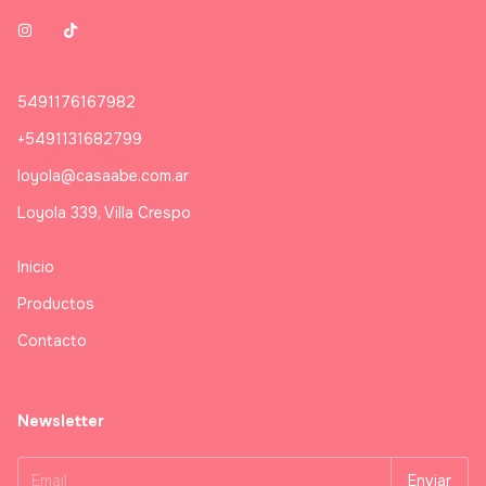
5491176167982
+5491131682799
loyola@casaabe.com.ar
Loyola 339, Villa Crespo
Inicio
Productos
Contacto
Newsletter