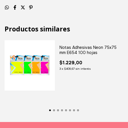
Productos similares
Notas Adhesivas Neon 75x75
mm E654 100 hojas
$1.229,00
3
x
$409,67
sin interés