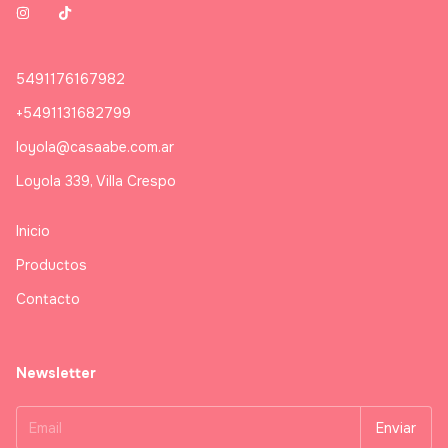
5491176167982
+5491131682799
loyola@casaabe.com.ar
Loyola 339, Villa Crespo
Inicio
Productos
Contacto
Newsletter